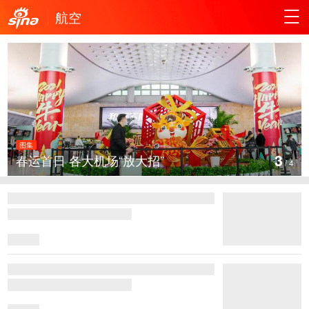
航空
图集
3
春运首日 各大机场“放大招”
/
4